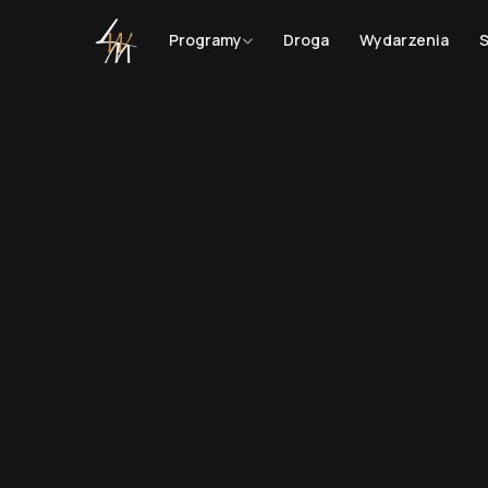
kontakt@lekcjewartemiliony.pl
+48 690 471 802
Programy
Droga
Wydarzenia
S