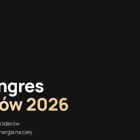
ngres
ców 2026
 liderów
nergia na cały