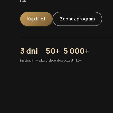
rok.
Kup bilet
Zobacz program
3 dni
50+
5 000+
inspiracji i wiedzy
prelegentów
uczestników